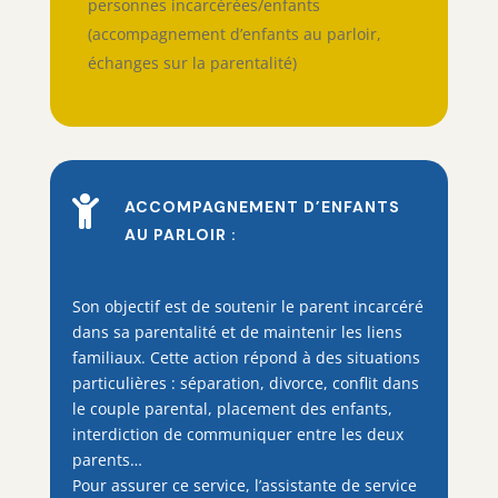
personnes incarcérées/enfants
(accompagnement d’enfants au parloir,
échanges sur la parentalité)

ACCOMPAGNEMENT D’ENFANTS
AU PARLOIR :
Son objectif est de soutenir le parent incarcéré
dans sa parentalité et de maintenir les liens
familiaux. Cette action répond à des situations
particulières : séparation, divorce, conflit dans
le couple parental, placement des enfants,
interdiction de communiquer entre les deux
parents…
Pour assurer ce service, l’assistante de service